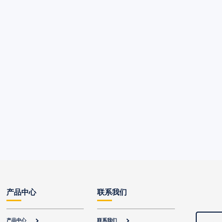
产品中心
联系我们
产品中心
联系我们

