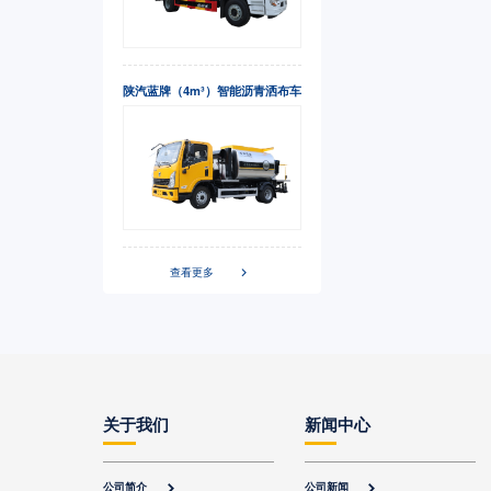
陕汽蓝牌（4m³）智能沥青洒布车
查看更多

关于我们
新闻中心
公司简介
公司新闻

